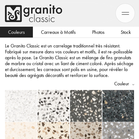
Couleurs
Carreaux à Motifs
Photos
Stock
Le Granito Classic est un carrelage traditionnel très résistant.
Fabriqué sur mesure dans vos couleurs et motifs, il est re-polissable
après la pose. Le Granito Classic est un mélange de fins granulats
de marbre ou cristal avec un liant de ciment coloré. Après séchage
et durcissement, les carreaux sont polis en usine, pour révéler la
beauté des agrégats décoratifs et renforcer la surface.
Couleur
G04
G05
G09
G16
G18
G22
G24
G27
G28
G29
G30
G33
G39
G41
G42
G45
G46
G49
G50
G51
G52
G54
G55
G56
G61
G64
G65
G66
G67
G68
G70
G71
G72
G74
G75
G76
G77
G78
G79
G80